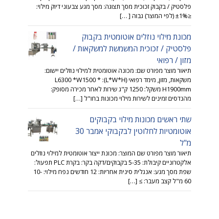
פלסטיק / בקבוק זכוכית מסך תצוגה: מסך מגע צבעוני דיוק מילוי:
≤±1% (לפי המוצר) גבוה [ …]
מכונת מילוי נוזלים אוטומטית בקבוק
פלסטיק / זכוכית המשמשת למשקאות /
מזון / רפואי
תיאור מוצר מפורט שם: מכונה אוטומטית למילוי נוזלים יישום:
משקאות, מזון, מימד רפואי (L*W*H): L6300 *W1500 *
H1900mm משקל: 1250 ק"ג שירות לאחר מכירה מסופק:
מהנדסים זמינים לשירות מילוי מכונות בחו"ל […]
שתי ראשים מכונות מילוי בקבוקים
אוטומטיות לחלוטין לבקבוקי אמבר 30
מ"ל
תיאור מוצר מפורט שם המוצר: מכונת ייצור אוטומטית למילוי נוזלים
אלקטרוניים קיבולת: 5-35 בקבוקים/דקה בקר: בקרת PLC תפעול:
שפת מסך מגע: אנגלית סינית אחריות: 12 חודשים נפח מילוי: 10-
60 מ"ל קצב מעבר: ≥ […]