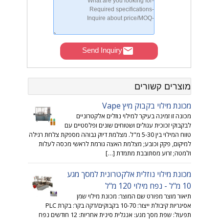
Send Inquiry
מוצרים קשורים
מכונת מילוי בקבוק מיץ Vape
מכונה זו זמינה בעיקר למילוי נוזלים אלקטרוניים
לבקבוקי זכוכית עגולים ושטוחים שונים ופלסטיים עם
טווח המילוי בין 5-30 מ"ל. מצלמת דיוק גבוהה מספקת צלחת רגילה
למיקום, פקק וכובע; מצלמת האצה גורמת לראשי מכסה לעלות
ולמטה; זרוע מסתובבת מתמדת […]
מכונת מילוי נוזלית אלקטרונית למסך מגע
10 מ"ל - נפח מילוי 120 מ"ל
תיאור מוצר מפורט שם המוצר: מכונת מילוי שמן
אסיגריות קיבולת ייצור: 10-70 בקבוקים/דקה בקר: בקרת PLC
תפעול: שפת מסך מגע: אנגלית סינית אחריות: 12 חודשים נפח