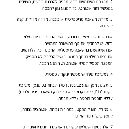
2. מכונה זו משתמשת בזרוע מכנית להברגת כובעים, מצוידים
במכשיר הזזה אוטומטי, כדי למנוע נזק למכסה.
3. מדידת משאבת פריסטלטית או בוכנה, מדידה מדויקת, קלה
לשליטה.
אם השתמש במשאבת בוכנה, כאשר ההבדל בנפח המילוי
גדול, יש להחליף את גוף המשאבה המתאים.
אם משתמשים במשאבה פריסטלית, המכונה יכולה להתאים
את נפח המילוי במסך המגע, וכאשר הבקבוק לא מספיק,
המכונה תפסיק למלא אוטומטית, הימנע מבזבוז.
4. למערכת מילוי יש מכשיר יניקה / טפטוף.
5. תצוגת מסך מגע צבעונית (יכולה לבחור בסימנס), מערכת
בקרת PLC, ללא בקבוק ללא מילוי (רק משאבה פריסטלטית)
/ ללא תוספת הוספה / ללא מכסה.
6. כל הקו הוא קומפקטי, במהירות גבוהה, אוטומציה גבוהה,
לחסוך בעלות כוח האדם.
7. אלמנטים חשמליים עיקריים מאמצים מותגים ידועים זרים.