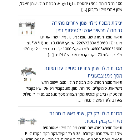
100 מ"ל חומר: 304 נירוסטה High Light: מכונת מילוי שמן מאכל,
שמן אתרי מילוי בקבוק […]
יניקת מכונת מילוי שמן אתרים מהירה
גבוהה / מכשיר אנטי לטפטוף זמין
תיאור מוצר מפורט שם מוצר: מכונת מילוי שמן אתרים
מתח: 220V/380V 50/60HZ הספק: 3.0KW מימד (L*W*H):
4600*4800*1600 מ"מ משקל: 1000 ק"ג נפח מילוי: 2 עד 120
מ"ל קיבולת: 70 בקר בקבוקים/דקה: PLC מ- […]
מכונת מילוי שמן אתרים כימיים עם תצוגת
מסך מגע צבעונית
תיאור מוצר מפורט סוג: מכונת מילוי מצב: יישום חדש:
משקאות, כימיקלים, סחורות, מזון, סוג בקבוק רפואי: PET בקבוק
פלסטיק / בקבוק זכוכית מסך תצוגה: מסך מגע צבעוני דיוק מילוי:
≤±1% (לפי המוצר) גבוה [ …]
מכונת מילוי לק לק, שתי ראשים מכונת
מילוי בקבוק זכוכית
תיאור מוצר מפורט שם מוצר: מכונת מילוי אוטומטית
של נוזל אלקטרוני קיבולת: 5-35 בקבוקים/דקה בקר: בקרת PLC
תפעול: שפת מסך מגע: אנגלית אחריות: 12 חודשים נפח מילוי: 5-