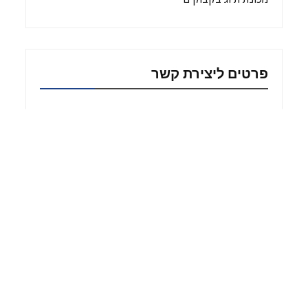
ONLINE CHAT
Hi,welcome to visit our website.
פרטים ליצירת קשר
Cilina
Shanghai BaZhou Industrial Co., Ltd.
טל': +86-21-34710825
פקס: +86-21-34710825
WhatsApp: + 86-13621684178
אימייל:
info@vkpak.com
Arabic
English
French