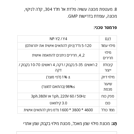
8. מעטפת מכונה עשויה פלדת אל חלד 304, קלה לניקוי,
מכונה, עומדת בדרישות GMP.
פרמטר טכני:
דֶגֶם
NP-Y2 / Y4
מילוי עמוד
5-120 מ"ל (ניתן להתאים אישית את יתרווולם)
מילוי
2, 4, חרירים ניתנים להתאמה אישית
חרירים
קיבולת
2 ראשים: 5-35 בקבוק / דקה, 4 ראשים: 10-70 בקבוק /
ייצור
דקה
מילוי דיוק
± 1% (לפי מוצר)
שיעור
≥98% (בהתאם למוצר)
מכסת
ספק כוח
1ph, 220V 60 / 50Hz או 3ph.380V
כּוֹחַ
3.0 קילוואט
ממד כולל
4600 * 3800 * 1600 מ"מ ניתן להתאים אישית
תָג:
מכונת מילוי שמן מאכל, מכונת מילוי בקבוק שמן אתרי